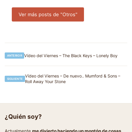
Ver más posts de "Otros"
Navegación
Vídeo del Viernes – The Black Keys – Lonely Boy
ANTERIOR
de
entradas
Vídeo del Viernes – De nuevo.. Mumford & Sons –
SIGUIENTE
Roll Away Your Stone
¿Quién soy?
Actualmente
me divierto haciendo un montón de cosas