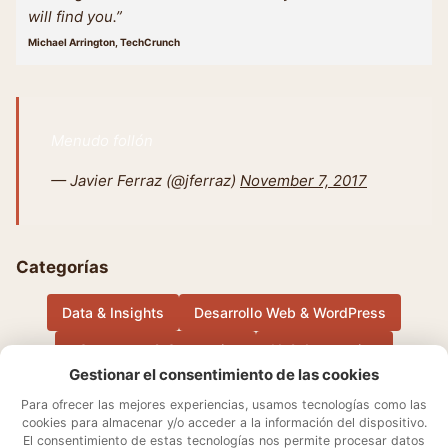
will find you.”
Michael Arrington, TechCrunch
Menudo follón
— Javier Ferraz (@jferraz)
November 7, 2017
Categorías
Data & Insights
Desarrollo Web & WordPress
eCommerce & Conversion
IA & Automation
Gestionar el consentimiento de las cookies
Música
Otros
Performance Marketing & Growth
Para ofrecer las mejores experiencias, usamos tecnologías como las
cookies para almacenar y/o acceder a la información del dispositivo.
El consentimiento de estas tecnologías nos permite procesar datos
Sobre mí
Aviso Legal
Contacto
Política de cookies