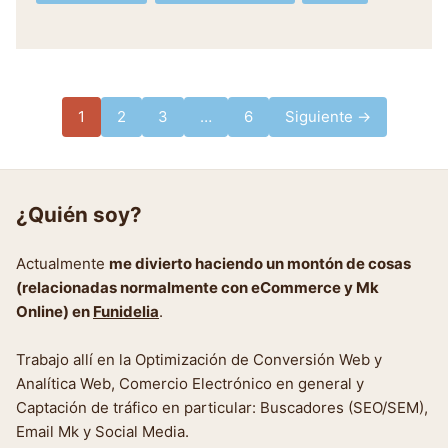
Paginación
1
2
3
…
6
Siguiente →
de
entradas
¿Quién soy?
Actualmente
me divierto haciendo un montón de cosas
(relacionadas normalmente con eCommerce y Mk
Online) en
Funidelia
.
Trabajo allí en la Optimización de Conversión Web y
Analítica Web, Comercio Electrónico en general y
Captación de tráfico en particular: Buscadores (SEO/SEM),
Email Mk y Social Media.