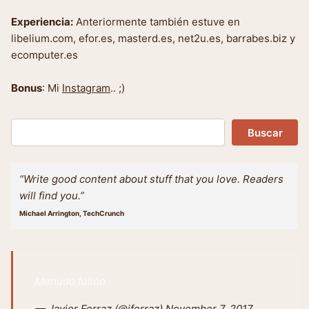
Experiencia:
Anteriormente también estuve en
libelium.com, efor.es, masterd.es, net2u.es, barrabes.biz y
ecomputer.es
Bonus
: Mi
Instagram
.. ;)
Buscar
Buscar
“Write good content about stuff that you love. Readers
will find you.”
Michael Arrington, TechCrunch
Menudo follón
— Javier Ferraz (@jferraz)
November 7, 2017