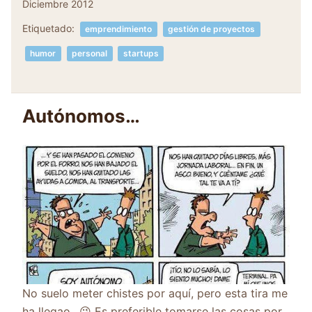
Diciembre 2012
Etiquetado:
emprendimiento
gestión de proyectos
humor
personal
startups
Autónomos…
No suelo meter chistes por aquí, pero esta tira me
ha llegao.. 😉 Es preferible tomarse las cosas por