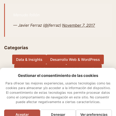
Menudo follón
— Javier Ferraz (@jferraz)
November 7, 2017
Categorías
Data & Insights
Desarrollo Web & WordPress
eCommerce & Conversion
IA & Automation
Gestionar el consentimiento de las cookies
Música
Otros
Performance Marketing & Growth
Para ofrecer las mejores experiencias, usamos tecnologías como las
cookies para almacenar y/o acceder a la información del dispositivo.
El consentimiento de estas tecnologías nos permite procesar datos
Sobre mí
Aviso Legal
Contacto
Política de cookies
como el comportamiento de navegación en este sitio. No consentir
Declaración de privacidad
Términos y condiciones
puede afectar negativamente a ciertas características.
Ajustes de cookies
Aceptar
Denegar
Ver preferencias