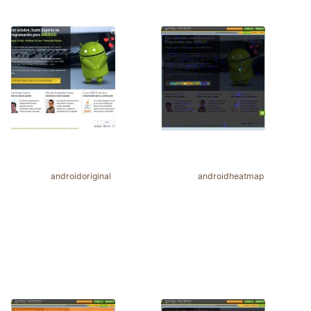
androidoriginal
androidheatmap