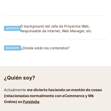
Navegación
El background del Jefe de Proyectos Web,
ANTERIOR
Responsable de Internet, Web Manager, etc.
de
entradas
¿Dónde están los contenidos?
SIGUIENTE
¿Quién soy?
Actualmente
me divierto haciendo un montón de cosas
(relacionadas normalmente con eCommerce y Mk
Online) en
Funidelia
.