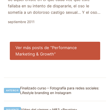
fallaba en su intento de dispararle, el oso le
sometía a un doloroso castigo sexual… Y el oso…
septiembre 2011
Ver más posts de "Performance
Marketing & Growth"
Navegación
Finalizado curso – Fotografía para redes sociales:
ANTERIOR
Lifestyle branding en Instagram
de
entradas
Vídeo del viernes – M83 «Reunion»
SIGUIENTE