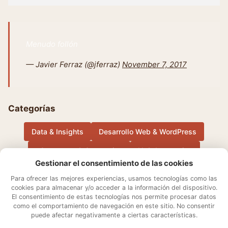
Menudo follón
— Javier Ferraz (@jferraz)
November 7, 2017
Categorías
Data & Insights
Desarrollo Web & WordPress
eCommerce & Conversion
IA & Automation
Gestionar el consentimiento de las cookies
Música
Otros
Performance Marketing & Growth
Para ofrecer las mejores experiencias, usamos tecnologías como las
cookies para almacenar y/o acceder a la información del dispositivo.
El consentimiento de estas tecnologías nos permite procesar datos
Sobre mí
Aviso Legal
Contacto
Política de cookies
como el comportamiento de navegación en este sitio. No consentir
Declaración de privacidad
Términos y condiciones
puede afectar negativamente a ciertas características.
Ajustes de cookies