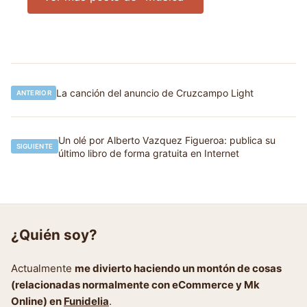
Navegación
La canción del anuncio de Cruzcampo Light
ANTERIOR
de
entradas
Un olé por Alberto Vazquez Figueroa: publica su
SIGUIENTE
último libro de forma gratuita en Internet
¿Quién soy?
Actualmente
me divierto haciendo un montón de cosas
(relacionadas normalmente con eCommerce y Mk
Online) en
Funidelia
.