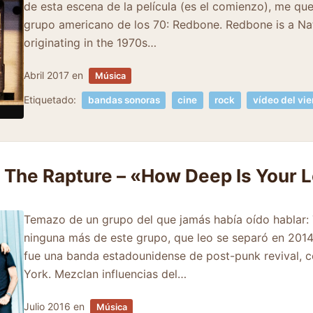
de esta escena de la película (es el comienzo), me q
grupo americano de los 70: Redbone. Redbone is a Na
originating in the 1970s…
Abril 2017
en
Música
Etiquetado:
bandas sonoras
cine
rock
vídeo del vie
– The Rapture – «How Deep Is Your 
Temazo de un grupo del que jamás había oído hablar:
ninguna más de este grupo, que leo se separó en 2014
fue una banda estadounidense de post-punk revival, 
York. Mezclan influencias del…
Julio 2016
en
Música