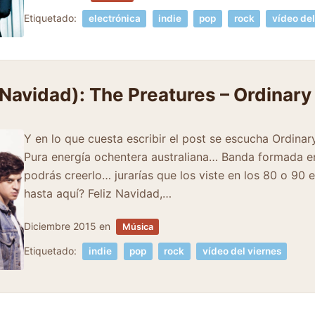
Etiquetado:
electrónica
indie
pop
rock
vídeo del
(Navidad): The Preatures – Ordinary
Y en lo que cuesta escribir el post se escucha Ordinar
Pura energía ochentera australiana… Banda formada en
podrás creerlo… jurarías que los viste en los 80 o 90 
hasta aquí? Feliz Navidad,…
Diciembre 2015
en
Música
Etiquetado:
indie
pop
rock
vídeo del viernes