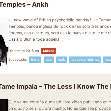
 Temples – Ankh
«…new wave of British psychedelic bands»? Un Temazo
Temples, banda inglesa de rock de tan sólo tres años 
épocas, eso cierto es, será eso la nueva ola, que me 
Oasis o Blur, a toda aquella…
Diciembre 2015
en
Música
Etiquetado:
indie
pop
rock
vídeo del viernes
you
 Tame Impala – The Less I Know The 
Que ya me extraña que esté este vídeo publicado en Y
un ojo.. no sé si durará mucho. No es que sea provocad