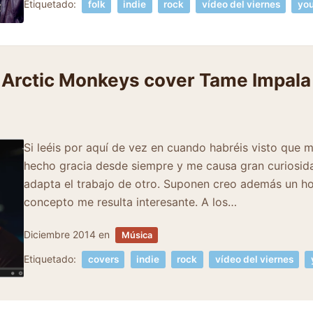
Etiquetado:
folk
indie
rock
vídeo del viernes
yo
– Arctic Monkeys cover Tame Impala 
Si leéis por aquí de vez en cuando habréis visto qu
hecho gracia desde siempre y me causa gran curiosid
adapta el trabajo de otro. Suponen creo además un h
concepto me resulta interesante. A los…
Diciembre 2014
en
Música
Etiquetado:
covers
indie
rock
vídeo del viernes