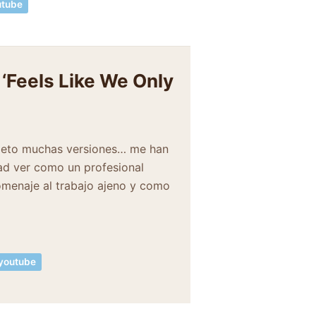
utube
‘Feels Like We Only
e meto muchas versiones… me han
ad ver como un profesional
omenaje al trabajo ajeno y como
youtube