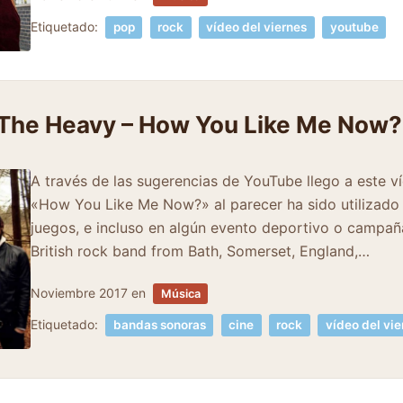
Etiquetado:
pop
rock
vídeo del viernes
youtube
 The Heavy – How You Like Me Now?
A través de las sugerencias de YouTube llego a este v
«How You Like Me Now?» al parecer ha sido utilizado 
juegos, e incluso en algún evento deportivo o campañ
British rock band from Bath, Somerset, England,…
Noviembre 2017
en
Música
Etiquetado:
bandas sonoras
cine
rock
vídeo del vie