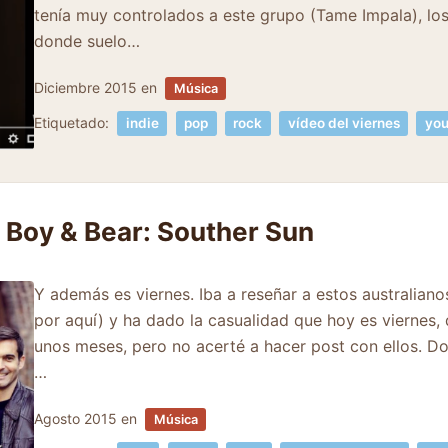
tenía muy controlados a este grupo (Tame Impala), los 
donde suelo…
Diciembre 2015
en
Música
Etiquetado:
indie
pop
rock
vídeo del viernes
you
– Boy & Bear: Souther Sun
Y además es viernes. Iba a reseñar a estos australiano
por aquí) y ha dado la casualidad que hoy es viernes,
unos meses, pero no acerté a hacer post con ellos. Do
…
Agosto 2015
en
Música