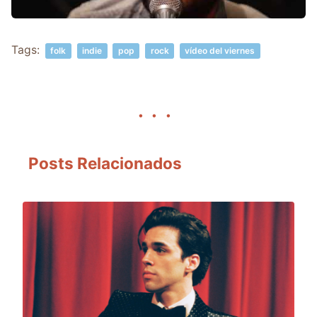
Tags:
folk
indie
pop
rock
vídeo del viernes
Posts Relacionados