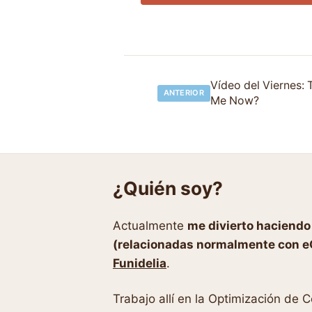
Navegación
Vídeo del Viernes:
ANTERIOR
Me Now?
de
entradas
¿Quién soy?
Actualmente
me divierto haciend
(relacionadas normalmente con 
Funidelia
.
Trabajo allí en la Optimización de 