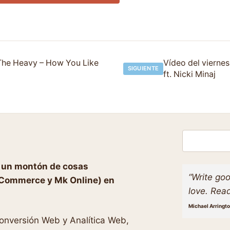
 The Heavy – How You Like
Vídeo del vierne
SIGUIENTE
ft. Nicki Minaj
Buscar
o un montón de cosas
“Write goo
eCommerce y Mk Online) en
love. Read
Michael Arringt
Conversión Web y Analítica Web,