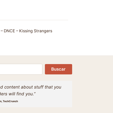
s – DNCE – Kissing Strangers
Buscar
d content about stuff that you
ers will find you.”
on, TechCrunch