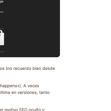
ños (no recuerdo bien desde
t happens»
). A veces
ltima en versiones, tanto
gún motivo SEO oculto y