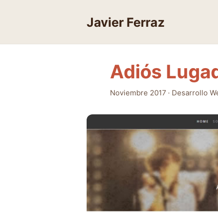
Skip
to
Javier Ferraz
content
Adiós Luga
Noviembre 2017
·
Desarrollo W