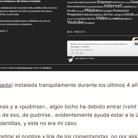
gada
) instalada tranquilamente durante los últimos 4 a
s y a «pudrirse».. algún bicho ha debido entrar (
«shi
 de eso, de pudrirse.. evidentemente ayuda estar a la ú
antillas, y este no era mi caso.
retirar el nombre y link de los comentaristas, no por al