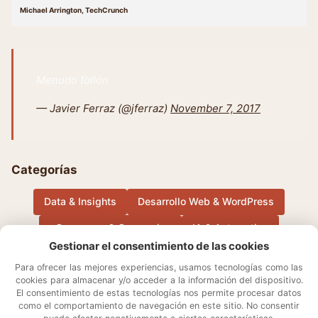
Michael Arrington, TechCrunch
Menudo follón
— Javier Ferraz (@jferraz)
November 7, 2017
Categorías
Data & Insights
Desarrollo Web & WordPress
eCommerce & Conversion
IA & Automation
Gestionar el consentimiento de las cookies
Música
Otros
Performance Marketing & Growth
Para ofrecer las mejores experiencias, usamos tecnologías como las
cookies para almacenar y/o acceder a la información del dispositivo.
El consentimiento de estas tecnologías nos permite procesar datos
Sobre mí
Aviso Legal
Contacto
Política de cookies
como el comportamiento de navegación en este sitio. No consentir
Declaración de privacidad
Términos y condiciones