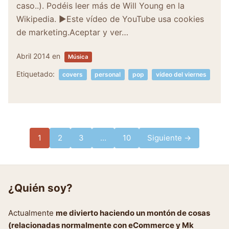
caso..). Podéis leer más de Will Young en la
Wikipedia. ▶Este vídeo de YouTube usa cookies
de marketing.Aceptar y ver…
Abril 2014
en
Música
Etiquetado:
covers
personal
pop
vídeo del viernes
Paginación
1
2
3
…
10
Siguiente →
de
entradas
¿Quién soy?
Actualmente
me divierto haciendo un montón de cosas
(relacionadas normalmente con eCommerce y Mk