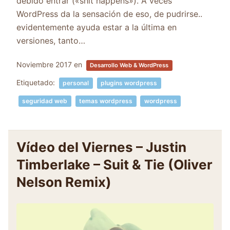
debido entrar («shit happens»). A veces
WordPress da la sensación de eso, de pudrirse..
evidentemente ayuda estar a la última en
versiones, tanto…
Noviembre 2017
en
Desarrollo Web & WordPress
Etiquetado:
personal
plugins wordpress
seguridad web
temas wordpress
wordpress
Vídeo del Viernes – Justin
Timberlake – Suit & Tie (Oliver
Nelson Remix)