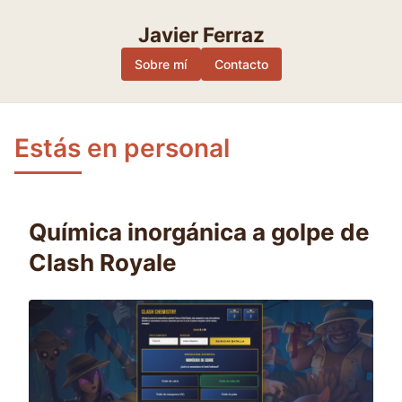
Skip
to
Javier Ferraz
content
Sobre mí
Contacto
Estás en personal
Química inorgánica a golpe de
Clash Royale