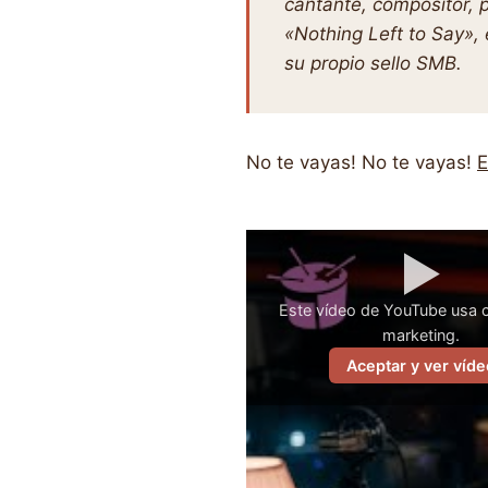
cantante, compositor, 
«Nothing Left to Say»,
su propio sello SMB.
No te vayas! No te vayas!
E
▶
Este vídeo de YouTube usa 
marketing.
Aceptar y ver víde