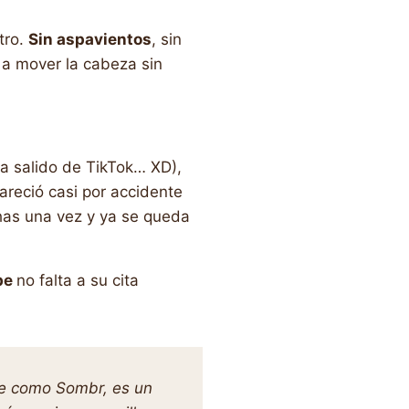
tro.
Sin aspavientos
, sin
 a mover la cabeza sin
ha salido de TikTok… XD),
reció casi por accidente
chas una vez y ya se queda
be
no falta a su cita
te como Sombr, es un