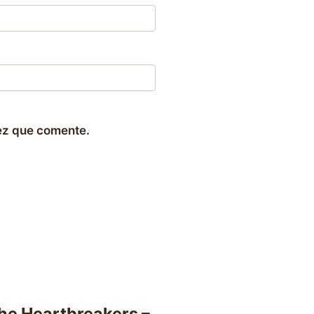
ez que comente.
The Heartbreakers –