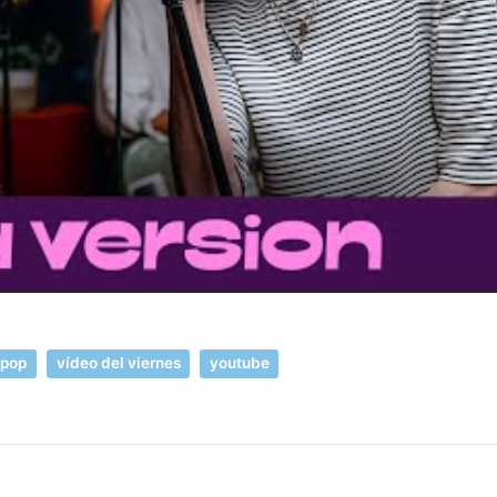
pop
vídeo del viernes
youtube