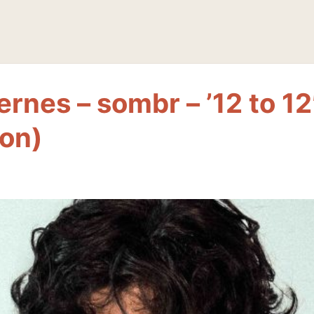
ernes – sombr – ’12 to 12′
ion)