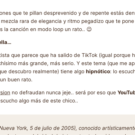
iones que te pillan desprevenido y de repente estás den
a mezcla rara de elegancia y ritmo pegadizo que te pone
s la canción en modo loop un rato.. 😉
ella…
rtista que parece que ha salido de TikTok (igual porque 
hísimo más grande, más serio. Y este tema (que me apa
que descubro realmente) tiene algo
hipnótico
: lo escu
un buen rato.
rsion
no defraudan nunca jeje.. será por eso que
YouTu
escucho algo más de este chico..
ueva York, 5 de julio de 2005), conocido artísticamen