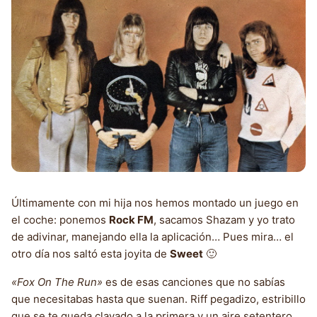
Últimamente con mi hija nos hemos montado un juego en
el coche: ponemos
Rock FM
, sacamos Shazam y yo trato
de adivinar, manejando ella la aplicación… Pues mira… el
otro día nos saltó esta joyita de
Sweet
🙂
«Fox On The Run»
es de esas canciones que no sabías
que necesitabas hasta que suenan. Riff pegadizo, estribillo
que se te queda clavado a la primera y un aire setentero