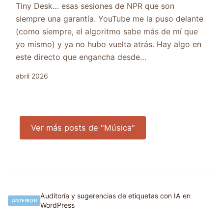
Tiny Desk… esas sesiones de NPR que son
siempre una garantía. YouTube me la puso delante
(como siempre, el algoritmo sabe más de mí que
yo mismo) y ya no hubo vuelta atrás. Hay algo en
este directo que engancha desde…
abril 2026
Ver más posts de "Música"
Navegación
Auditoría y sugerencias de etiquetas con IA en
ANTERIOR
WordPress
de