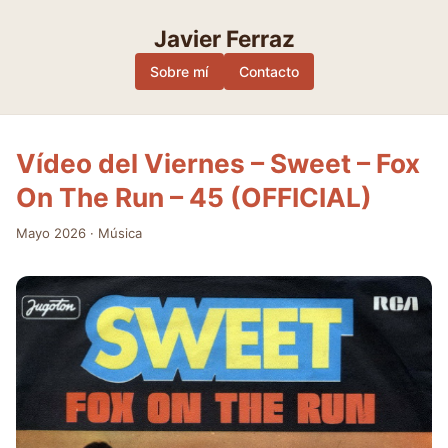
Skip
to
Javier Ferraz
content
Sobre mí
Contacto
Vídeo del Viernes – Sweet – Fox
On The Run – 45 (OFFICIAL)
Mayo 2026
·
Música