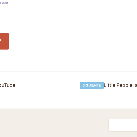
"
ouTube
Little People: 
SIGUIENTE
Buscar