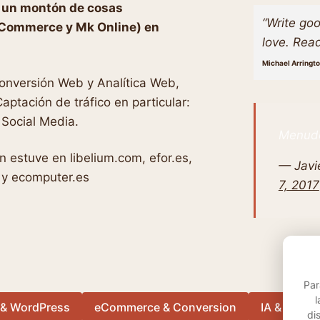
o un montón de cosas
“Write goo
eCommerce y Mk Online) en
love. Read
Michael Arringt
Conversión Web y Analítica Web,
aptación de tráfico en particular:
Social Media.
Menudo
 estuve en libelium.com, efor.es,
— Javie
 y ecomputer.es
7, 2017
Par
l
 & WordPress
eCommerce & Conversion
IA & Autom
di