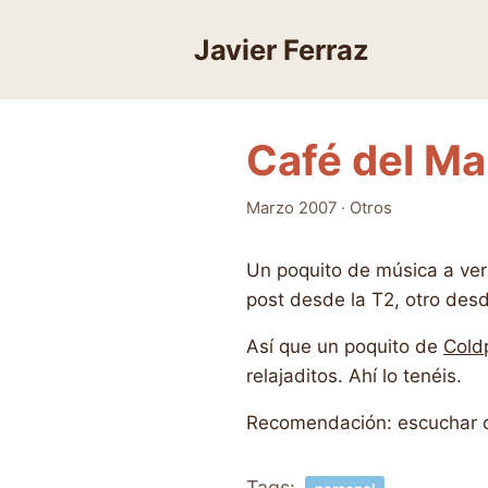
Skip
to
Javier Ferraz
content
Café del Ma
Marzo 2007
·
Otros
Un poquito de música a ve
post desde la T2, otro desd
Así que un poquito de
Cold
relajaditos. Ahí lo tenéis.
Recomendación: escuchar co
Tags: