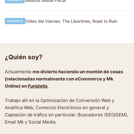
Navegación
Saludos desde Fiscal
ANTERIOR
de
entradas
Vídeo del Viernes: The Libertines, Road to Ruin
SIGUIENTE
¿Quién soy?
Actualmente
me divierto haciendo un montón de cosas
(relacionadas normalmente con eCommerce y Mk
Online) en
Funidelia
.
Trabajo allí en la Optimización de Conversión Web y
Analítica Web, Comercio Electrónico en general y
Captación de tráfico en particular: Buscadores (SEO/SEM),
Email Mk y Social Media.