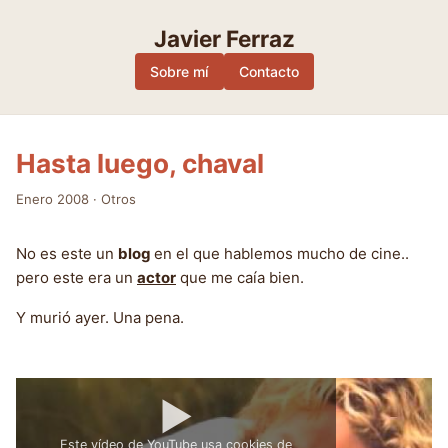
Skip
to
Javier Ferraz
content
Sobre mí
Contacto
Hasta luego, chaval
Enero 2008
·
Otros
No es este un
blog
en el que hablemos mucho de cine..
pero este era un
actor
que me caía bien.
Y murió ayer. Una pena.
▶
Este vídeo de YouTube usa cookies de