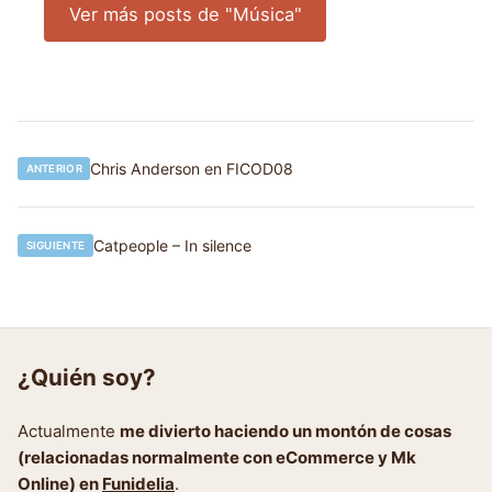
Ver más posts de "Música"
Navegación
Chris Anderson en FICOD08
ANTERIOR
de
entradas
Catpeople – In silence
SIGUIENTE
¿Quién soy?
Actualmente
me divierto haciendo un montón de cosas
(relacionadas normalmente con eCommerce y Mk
Online) en
Funidelia
.