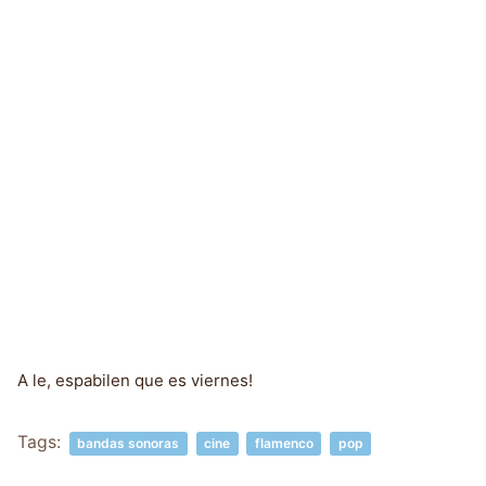
A le, espabilen que es viernes!
Tags:
bandas sonoras
cine
flamenco
pop