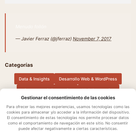
Menudo follón
— Javier Ferraz (@jferraz)
November 7, 2017
Categorías
Data & Insights
Desarrollo Web & WordPress
eCommerce & Conversion
IA & Automation
Gestionar el consentimiento de las cookies
Música
Otros
Performance Marketing & Growth
Para ofrecer las mejores experiencias, usamos tecnologías como las
cookies para almacenar y/o acceder a la información del dispositivo.
El consentimiento de estas tecnologías nos permite procesar datos
Sobre mí
Aviso Legal
Contacto
Política de cookies
como el comportamiento de navegación en este sitio. No consentir
Declaración de privacidad
Términos y condiciones
puede afectar negativamente a ciertas características.
Ajustes de cookies