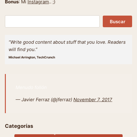
Bonus
: Mi
Instagram
.. ;)
Buscar
Buscar
“Write good content about stuff that you love. Readers
will find you.”
Michael Arrington, TechCrunch
Menudo follón
— Javier Ferraz (@jferraz)
November 7, 2017
Categorías