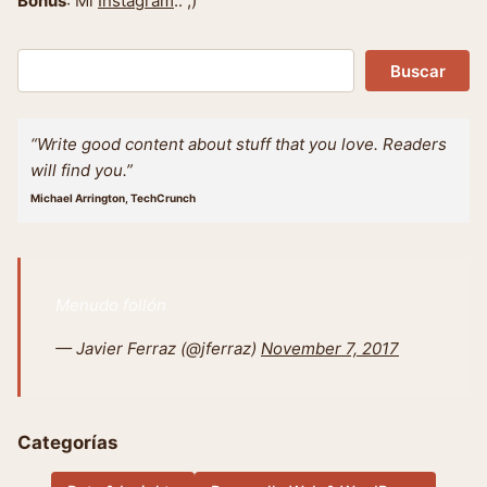
Bonus
: Mi
Instagram
.. ;)
Buscar
Buscar
“Write good content about stuff that you love. Readers
will find you.”
Michael Arrington, TechCrunch
Menudo follón
— Javier Ferraz (@jferraz)
November 7, 2017
Categorías