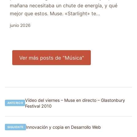
mañana necesitaba un chute de energía, y qué
mejor que estos. Muse. «Starlight» te…
junio 2026
Ver más posts de "Música"
Navegación
Vídeo del viernes – Muse en directo – Glastonbury
ANTERIOR
Festival 2010
de
entradas
Innovación y copia en Desarrollo Web
SIGUIENTE