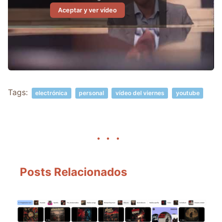
Aceptar y ver vídeo
Tags:
electrónica
personal
vídeo del viernes
youtube
Posts Relacionados