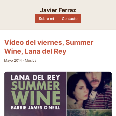
Skip
to
Javier Ferraz
content
Sobre mí
Contacto
Vídeo del viernes, Summer
Wine, Lana del Rey
Mayo 2014
·
Música