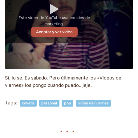
▶
Este vídeo de YouTube usa cookies de
marketing.
Aceptar y ver vídeo
Sí, lo sé. Es sábado. Pero últimamente los «Vídeos del
viernes» los pongo cuando puedo.. jeje.
Tags:
covers
personal
pop
vídeo del viernes