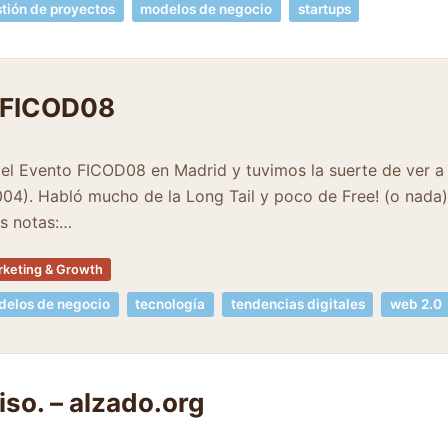
tión de proyectos
modelos de negocio
startups
 FICOD08
el Evento FICOD08 en Madrid y tuvimos la suerte de ver a 
2004). Habló mucho de la Long Tail y poco de Free! (o nada
as notas:…
keting & Growth
elos de negocio
tecnología
tendencias digitales
web 2.0
piso. – alzado.org