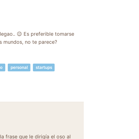
legao.. 😉 Es preferible tomarse
os mundos, no te parece?
io
personal
startups
 frase que le dirigía el oso al