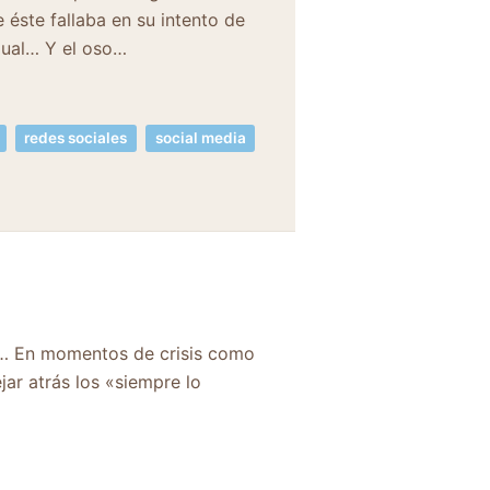
 éste fallaba en su intento de
exual… Y el oso…
redes sociales
social media
n… En momentos de crisis como
ar atrás los «siempre lo