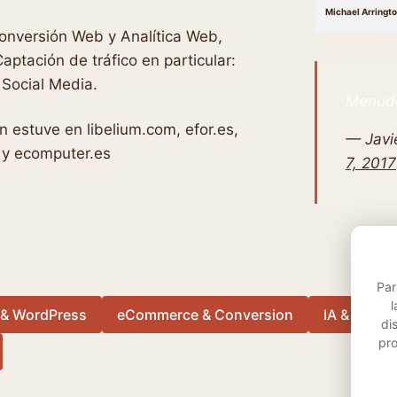
Michael Arringt
Conversión Web y Analítica Web,
aptación de tráfico en particular:
Social Media.
Menudo
 estuve en libelium.com, efor.es,
— Javie
 y ecomputer.es
7, 2017
Par
l
 & WordPress
eCommerce & Conversion
IA & Autom
di
pr