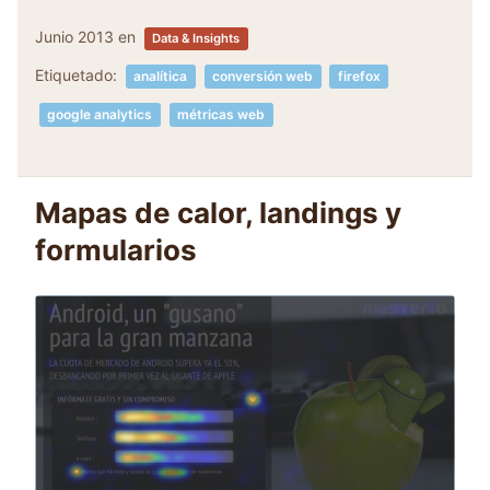
Junio 2013
en
Data & Insights
Etiquetado:
analítica
conversión web
firefox
google analytics
métricas web
Mapas de calor, landings y
formularios