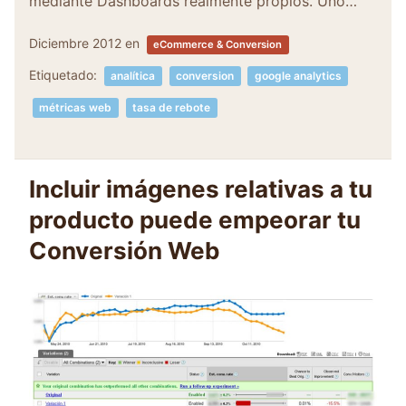
mediante Dashboards realmente propios. Uno…
Diciembre 2012
en
eCommerce & Conversion
Etiquetado:
analítica
conversion
google analytics
métricas web
tasa de rebote
Incluir imágenes relativas a tu
producto puede empeorar tu
Conversión Web