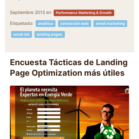
Septiembre 2013
en
Performance Marketing & Growth
Etiquetado:
analítica
conversión web
email marketing
email mk
landing pages
Encuesta Tácticas de Landing
Page Optimization más útiles