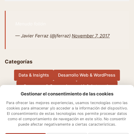
Menudo follón
— Javier Ferraz (@jferraz)
November 7, 2017
Categorías
Data & Insights
Desarrollo Web & WordPress
eCommerce & Conversion
IA & Automation
Gestionar el consentimiento de las cookies
Música
Otros
Performance Marketing & Growth
Para ofrecer las mejores experiencias, usamos tecnologías como las
cookies para almacenar y/o acceder a la información del dispositivo.
El consentimiento de estas tecnologías nos permite procesar datos
Sobre mí
Aviso Legal
Contacto
Política de cookies
como el comportamiento de navegación en este sitio. No consentir
Declaración de privacidad
Términos y condiciones
puede afectar negativamente a ciertas características.
Ajustes de cookies