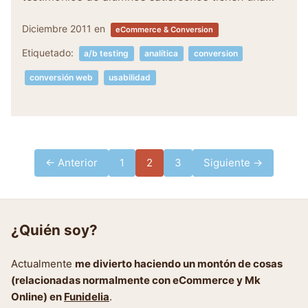
Diciembre 2011
en
eCommerce & Conversion
Etiquetado:
a/b testing
analítica
conversion
conversión web
usabilidad
Paginación
← Anterior
1
2
3
Siguiente →
de
entradas
¿Quién soy?
Actualmente
me divierto haciendo un montón de cosas
(relacionadas normalmente con eCommerce y Mk
Online) en
Funidelia
.