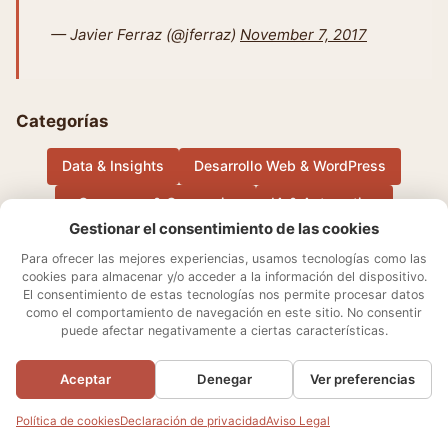
— Javier Ferraz (@jferraz)
November 7, 2017
Categorías
Data & Insights
Desarrollo Web & WordPress
eCommerce & Conversion
IA & Automation
Gestionar el consentimiento de las cookies
Música
Otros
Performance Marketing & Growth
Para ofrecer las mejores experiencias, usamos tecnologías como las
cookies para almacenar y/o acceder a la información del dispositivo.
El consentimiento de estas tecnologías nos permite procesar datos
Sobre mí
Aviso Legal
Contacto
Política de cookies
como el comportamiento de navegación en este sitio. No consentir
Declaración de privacidad
Términos y condiciones
puede afectar negativamente a ciertas características.
Ajustes de cookies
Aceptar
Denegar
Ver preferencias
© 2026 Javier Ferraz
Política de cookies
Declaración de privacidad
Aviso Legal