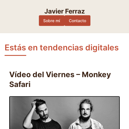
Skip
to
Javier Ferraz
content
Sobre mí
Contacto
Estás en tendencias digitales
Vídeo del Viernes – Monkey
Safari