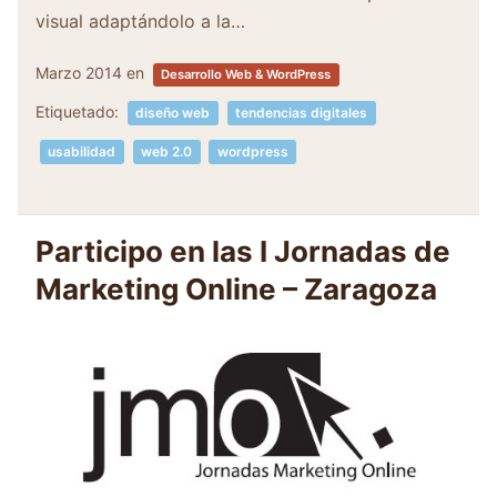
visual adaptándolo a la…
Marzo 2014
en
Desarrollo Web & WordPress
Etiquetado:
diseño web
tendencias digitales
usabilidad
web 2.0
wordpress
Participo en las I Jornadas de
Marketing Online – Zaragoza