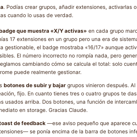
ba
. Podías crear grupos, añadir extensiones, activarlas o
tas cuando lo usas de verdad.
badge que muestra «X/Y activas»
en cada grupo marc
nías 17 extensiones en un grupo pero una era de sistema
sta gestionable, el badge mostraba «16/17» aunque activ
sibles. El número incorrecto no rompía nada, pero gene
reglamos cambiando cómo se calcula el total: solo cuen
rome puede realmente gestionar.
os
botones de subir y bajar
grupos vinieron después. Al p
eación, fijo. En cuanto tienes tres o cuatro grupos te da
s usados arriba. Dos botones, una función de intercamb
mediato en storage. Gracias Claude.
toast de feedback
—ese aviso pequeño que aparece cu
tensiones— se ponía encima de la barra de botones inf