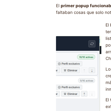
El
primer popup funciona
faltaban cosas que solo no
El
te
li
po
ar
Ch
L
cr
má
in
El
ex